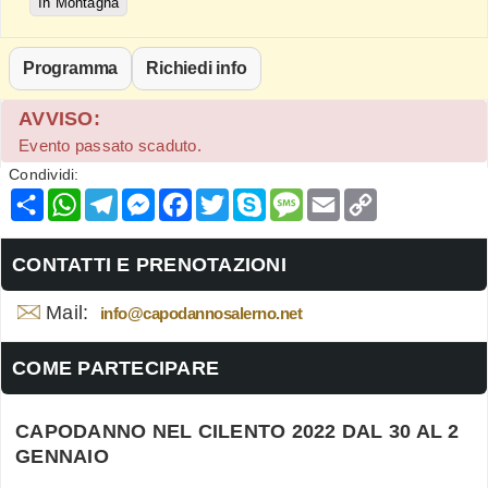
In Montagna
Programma
Richiedi info
AVVISO:
Evento passato scaduto.
Condividi:
Condividi
WhatsApp
Telegram
Messenger
Facebook
Twitter
Skype
Message
Email
Copy
Link
CONTATTI E PRENOTAZIONI
Mail:
info@capodannosalerno.net
COME PARTECIPARE
CAPODANNO NEL CILENTO 2022 DAL 30 AL 2
GENNAIO