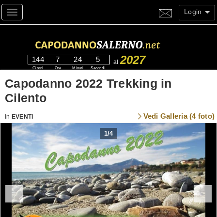
Login
Toggle navigation
2027
144
7
24
4
al
Giorni
Ore
Minuti
Secondi
Capodanno 2022 Trekking in
Cilento
Vedi Galleria (4 foto)
in
EVENTI
1
/
4